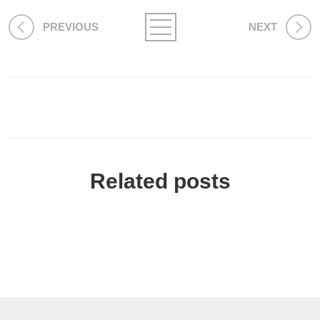
PREVIOUS
NEXT
Related posts